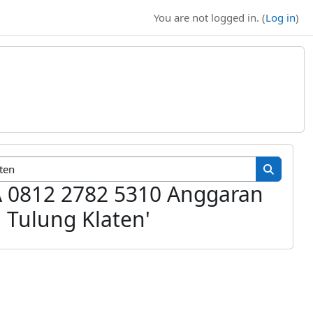
You are not logged in. (
Log in
)
Search cour
Search c
A 0812 2782 5310 Anggaran
Tulung Klaten'