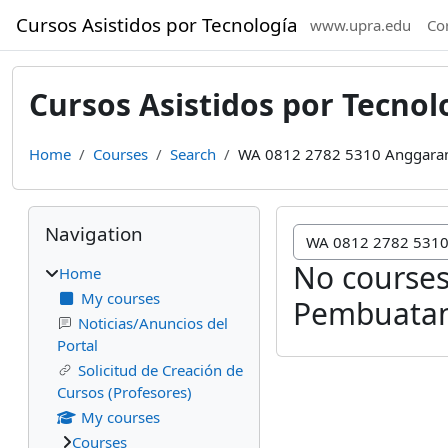
Skip to main content
Cursos Asistidos por Tecnología
www.upra.edu
Co
Cursos Asistidos por Tecnol
Home
Courses
Search
WA 0812 2782 5310 Anggaran
Blocks
Skip Navigation
Navigation
No courses
Home
My courses
Pembuatan
Noticias/Anuncios del
Portal
Solicitud de Creación de
Cursos (Profesores)
My courses
Courses