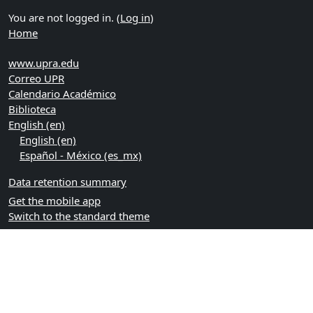
You are not logged in. (
Log in
)
Home
www.upra.edu
Correo UPR
Calendario Académico
Biblioteca
English ‎(en)‎
English ‎(en)‎
Español - México ‎(es_mx)‎
Data retention summary
Get the mobile app
Switch to the standard theme