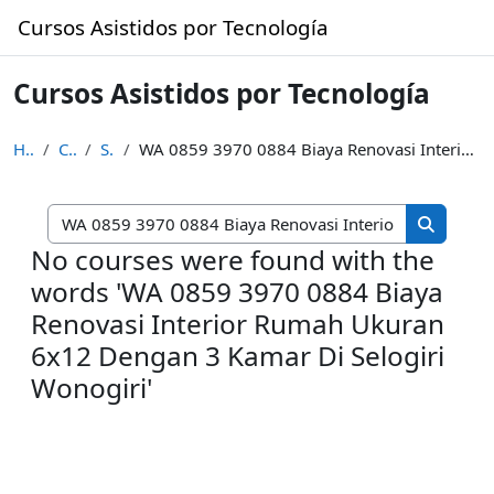
Skip to main content
Cursos Asistidos por Tecnología
Cursos Asistidos por Tecnología
Home
Courses
Search
WA 0859 3970 0884 Biaya Renovasi Interior Rumah Ukuran 6x12 Dengan 3 Kamar Di Selogiri Wonogiri
Search cou
Search c
No courses were found with the
words 'WA 0859 3970 0884 Biaya
Renovasi Interior Rumah Ukuran
6x12 Dengan 3 Kamar Di Selogiri
Wonogiri'