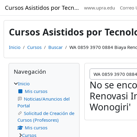
Saltar al contenido principal
Cursos Asistidos por Tecnología
www.upra.edu
Correo 
Cursos Asistidos por Tecnol
Inicio
Cursos
Buscar
WA 0859 3970 0884 Biaya Renov
Bloques
Omitir Navegación
Navegación
No se enco
Inicio
Mis cursos
Renovasi I
Noticias/Anuncios del
Wonogiri'
Portal
Solicitud de Creación de
Cursos (Profesores)
Mis cursos
Cursos