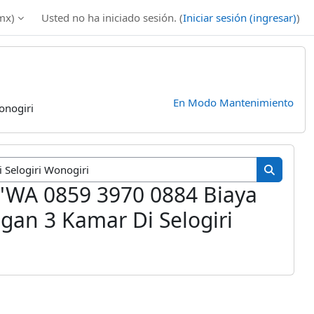
mx)‎
Usted no ha iniciado sesión. (
Iniciar sesión (ingresar)
)
En Modo Mantenimiento
onogiri
Buscar curs
Buscar c
 'WA 0859 3970 0884 Biaya
gan 3 Kamar Di Selogiri