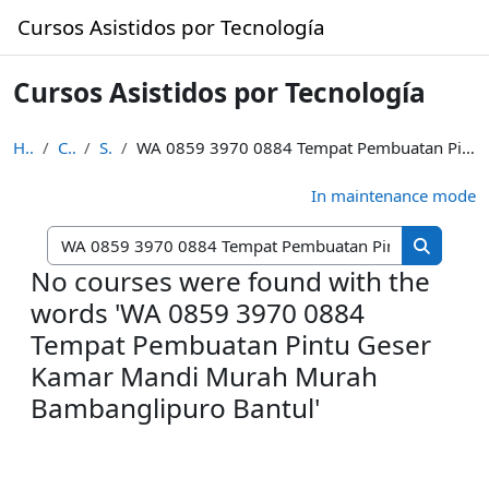
Skip to main content
Cursos Asistidos por Tecnología
Cursos Asistidos por Tecnología
Home
Courses
Search
WA 0859 3970 0884 Tempat Pembuatan Pintu Geser Kamar Mandi Murah Murah Bambanglipuro Bantul
In maintenance mode
Search cou
Search c
No courses were found with the
words 'WA 0859 3970 0884
Tempat Pembuatan Pintu Geser
Kamar Mandi Murah Murah
Bambanglipuro Bantul'