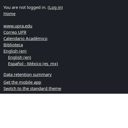
You are not logged in. (
Log in
)
Home
www.upra.edu
Correo UPR
Calendario Académico
Biblioteca
English ‎(en)‎
English ‎(en)‎
Español - México ‎(es_mx)‎
Data retention summary
Get the mobile app
Switch to the standard theme