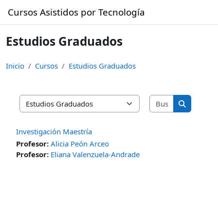
Saltar al contenido principal
Cursos Asistidos por Tecnología
Estudios Graduados
Inicio
Cursos
Estudios Graduados
Buscar curso
Categorías
Buscar cur
Investigación Maestría
Profesor:
Alicia Peón Arceo
Profesor:
Eliana Valenzuela-Andrade