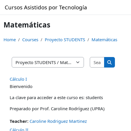
Skip to main content
Cursos Asistidos por Tecnología
Matemáticas
Home
Courses
Proyecto STUDENTS
Matemáticas
Search cours
Course categories
Search cou
Cálculo I
Bienvenido
La clave para acceder a este curso es: students
Preparado por Prof. Caroline Rodríguez (UPRA)
Teacher:
Caroline Rodriguez Martinez
Cálculo II