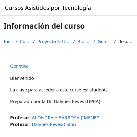
Saltar al contenido principal
Cursos Asistidos por Tecnología
Información del curso
Inicio
Cursos
Proyecto STUDENTS
Biología
Genética
Resumen
Genética
Bienvenido
La clave para acceder a este curso es: students
Preparado por la Dr. Dalynes Reyes (UPRA)
Profesor:
ALONDRA Y BARBOSA-JIMENEZ
Profesor:
Dalynés Reyes-Colón