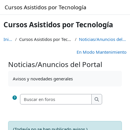
Saltar al contenido principal
Cursos Asistidos por Tecnología
Cursos Asistidos por Tecnología
Inicio
Cursos Asistidos por Tecnología
Noticias/Anuncios del Portal
En Modo Mantenimiento
Noticias/Anuncios del Portal
Requisitos de finalización
Avisos y novedades generales
Buscar en foros
Buscar en foros
(Todavía no se han publicado avisos.)