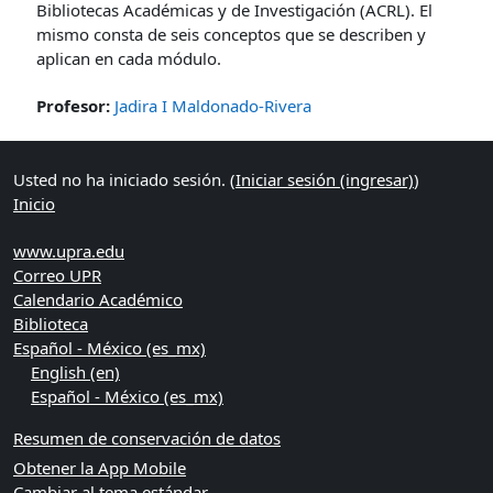
Bibliotecas Académicas y de Investigación (ACRL). El
mismo consta de seis conceptos que se describen y
aplican en cada módulo.
Profesor:
Jadira I Maldonado-Rivera
Usted no ha iniciado sesión. (
Iniciar sesión (ingresar)
)
Inicio
www.upra.edu
Correo UPR
Calendario Académico
Biblioteca
Español - México ‎(es_mx)‎
English ‎(en)‎
Español - México ‎(es_mx)‎
Resumen de conservación de datos
Obtener la App Mobile
Cambiar al tema estándar