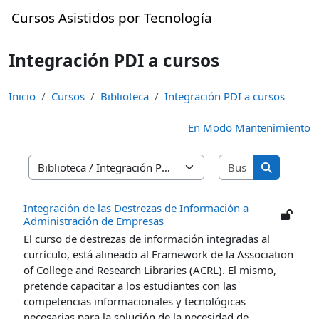
Saltar al contenido principal
Cursos Asistidos por Tecnología
Integración PDI a cursos
Inicio
Cursos
Biblioteca
Integración PDI a cursos
En Modo Mantenimiento
Buscar curso
Categorías
Buscar cur
Integración de las Destrezas de Información a
Administración de Empresas
El curso de destrezas de información integradas al
currículo, está alineado al Framework de la Association
of College and Research Libraries (ACRL). El mismo,
pretende capacitar a los estudiantes con las
competencias informacionales y tecnológicas
necesarias para la solución de la necesidad de