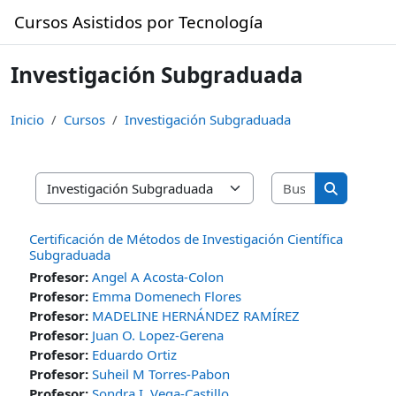
Saltar al contenido principal
Cursos Asistidos por Tecnología
Investigación Subgraduada
Inicio
Cursos
Investigación Subgraduada
Buscar curso
Categorías
Buscar cur
Certificación de Métodos de Investigación Científica
Subgraduada
Profesor:
Angel A Acosta-Colon
Profesor:
Emma Domenech Flores
Profesor:
MADELINE HERNÁNDEZ RAMÍREZ
Profesor:
Juan O. Lopez-Gerena
Profesor:
Eduardo Ortiz
Profesor:
Suheil M Torres-Pabon
Profesor:
Sondra I. Vega-Castillo