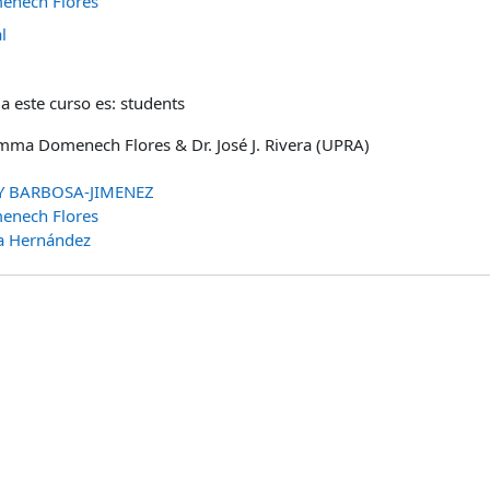
nech Flores
l
a este curso es: students
mma Domenech Flores & Dr. José J. Rivera (UPRA)
Y BARBOSA-JIMENEZ
nech Flores
ra Hernández