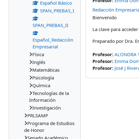
Profesor:
Emma Dome
Español Básico
Redacción Empresaria
SPAN_PREBAS_I
Bienvenido
SPAN_PREBAS_II
La clave para acceder 
Español_Redacción
Preparado por Dra. E
Empresarial
Física
Profesor:
ALONDRA 
Profesor:
Emma Dome
Inglés
Profesor:
José J Rive
Matemáticas
Psicología
Química
Tecnologías de la
Información
Investigación
PRLSAMP
Programa de Estudios
de Honor
Senado Académico