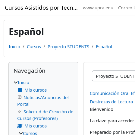
Saltar al contenido principal
Cursos Asistidos por Tecnología
www.upra.edu
Correo 
Español
Inicio
Cursos
Proyecto STUDENTS
Español
Bloques
Omitir Navegación
Navegación
Categorías
Inicio
Mis cursos
Comunicación Oral Ef
Noticias/Anuncios del
Destrezas de Lectura
Portal
Bienvenido
Solicitud de Creación de
Cursos (Profesores)
La clave para acceder 
Mis cursos
Preparado por la Pr
Cursos