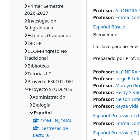
Primer Semestre
Profesor:
ALONDRA 
2026-2027
Profesor:
Emma Dome
Investigación
Español Básico
Subgraduada
Bienvenido
Estudios Graduados
DECEP
La clave para acceder 
CCOM-Ingreso No
Tradicional
Preparado por Prof. 
Biblioteca
Profesor:
ALONDRA 
Tutorías LC
Profesor:
Jorge E Lef
Proyecto ESLOTTIDET
Profesor:
Marilyn Río
Proyecto STUDENTS
Profesor:
Heidy S Va
Administración
Profesor:
Nelson Est
Biología
Profesor:
Rayza Vida
Español
Español Prebásico I 
COMUN_ORAL
Profesor:
Emma Dome
Destrezas de
Español Prebásico II
Lectura