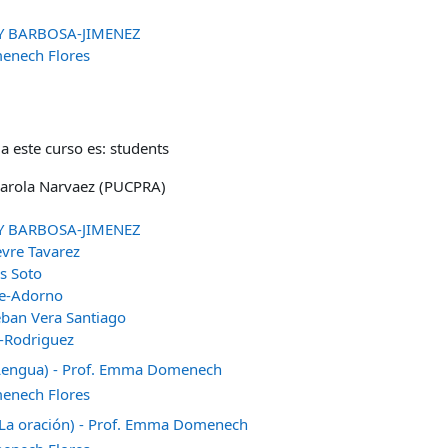
Y BARBOSA-JIMENEZ
nech Flores
a este curso es: students
Carola Narvaez (PUCPRA)
Y BARBOSA-JIMENEZ
evre Tavarez
s Soto
le-Adorno
eban Vera Santiago
l-Rodriguez
(Lengua) - Prof. Emma Domenech
nech Flores
 (La oración) - Prof. Emma Domenech