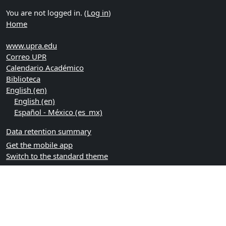
You are not logged in. (
Log in
)
Home
www.upra.edu
Correo UPR
Calendario Académico
Biblioteca
English ‎(en)‎
English ‎(en)‎
Español - México ‎(es_mx)‎
Data retention summary
Get the mobile app
Switch to the standard theme