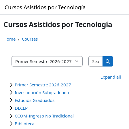
Skip to main content
Cursos Asistidos por Tecnología
Cursos Asistidos por Tecnología
Home
Courses
Search cours
Course categories
Search cou
Expand all
Primer Semestre 2026-2027
Investigación Subgraduada
Estudios Graduados
DECEP
CCOM-Ingreso No Tradicional
Biblioteca